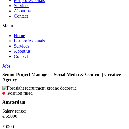
For professionals
Services
About us
Contact
Menu
Home
For professionals
Services
About us
Contact
Jobs
Senior Project Manager | Social Media & Content | Creative
Agency
Position filled
Amsterdam
Salary range:
€ 55000
-
70000