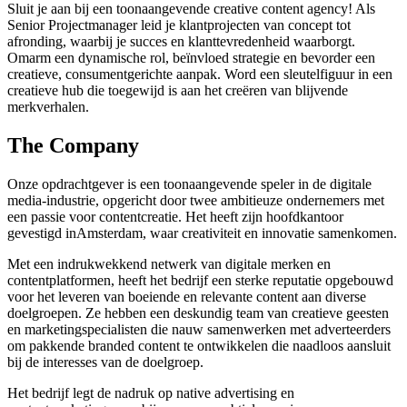
Sluit je aan bij een toonaangevende creative content agency! Als
Senior Projectmanager leid je klantprojecten van concept tot
afronding, waarbij je succes en klanttevredenheid waarborgt.
Omarm een dynamische rol, beïnvloed strategie en bevorder een
creatieve, consumentgerichte aanpak. Word een sleutelfiguur in een
creatieve hub die toegewijd is aan het creëren van blijvende
merkverhalen.
The Company
Onze opdrachtgever is een toonaangevende speler in de digitale
media-industrie, opgericht door twee ambitieuze ondernemers met
een passie voor contentcreatie. Het heeft zijn hoofdkantoor
gevestigd inAmsterdam, waar creativiteit en innovatie samenkomen.
Met een indrukwekkend netwerk van digitale merken en
contentplatformen, heeft het bedrijf een sterke reputatie opgebouwd
voor het leveren van boeiende en relevante content aan diverse
doelgroepen. Ze hebben een deskundig team van creatieve geesten
en marketingspecialisten die nauw samenwerken met adverteerders
om pakkende branded content te ontwikkelen die naadloos aansluit
bij de interesses van de doelgroep.
Het bedrijf legt de nadruk op native advertising en