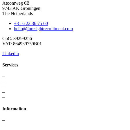
Atoomweg 6B
9743 AK Groningen
The Netherlands
+31 6 22 36 75 60
hello@foresightrecruitment.com
CoC: 89299256
VAT: 864939759B01
Linkedin
Services
–
For Professionals
–
Recruitment
–
Executive Search
–
Interim Solutions
–
Recruitment Strategy
Information
–
About us
–
Contact