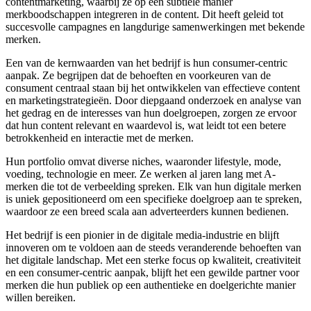
contentmarketing, waarbij ze op een subtiele manier
merkboodschappen integreren in de content. Dit heeft geleid tot
succesvolle campagnes en langdurige samenwerkingen met bekende
merken.
Een van de kernwaarden van het bedrijf is hun consumer-centric
aanpak. Ze begrijpen dat de behoeften en voorkeuren van de
consument centraal staan bij het ontwikkelen van effectieve content
en marketingstrategieën. Door diepgaand onderzoek en analyse van
het gedrag en de interesses van hun doelgroepen, zorgen ze ervoor
dat hun content relevant en waardevol is, wat leidt tot een betere
betrokkenheid en interactie met de merken.
Hun portfolio omvat diverse niches, waaronder lifestyle, mode,
voeding, technologie en meer. Ze werken al jaren lang met A-
merken die tot de verbeelding spreken. Elk van hun digitale merken
is uniek gepositioneerd om een specifieke doelgroep aan te spreken,
waardoor ze een breed scala aan adverteerders kunnen bedienen.
Het bedrijf is een pionier in de digitale media-industrie en blijft
innoveren om te voldoen aan de steeds veranderende behoeften van
het digitale landschap. Met een sterke focus op kwaliteit, creativiteit
en een consumer-centric aanpak, blijft het een gewilde partner voor
merken die hun publiek op een authentieke en doelgerichte manier
willen bereiken.