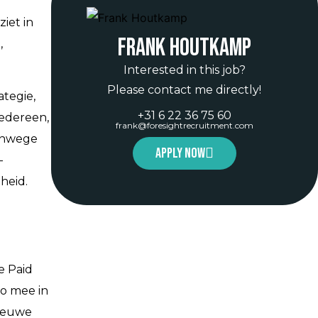
iet in
Frank Houtkamp
,
Interested in this job?
Please contact me directly!
ategie,
+31 6 22 36 75 60
iedereen,
frank@foresightrecruitment.com
vanwege
Apply now
-
heid.
e Paid
eo mee in
nieuwe