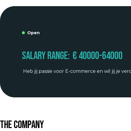
Open
Salary range:
€ 40000
-
64000
Heb jij passie voor E-commerce en wil jij je ve
The Company