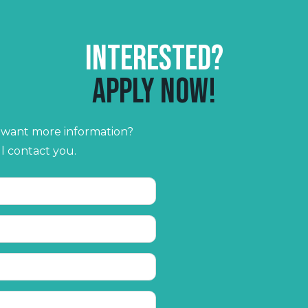
Interested?
Apply now!
r want more information?
ll contact you.