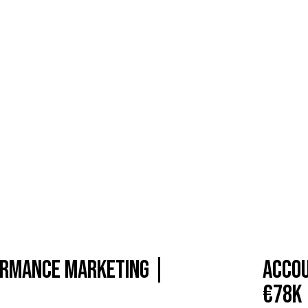
formance Marketing |
Accou
€78k