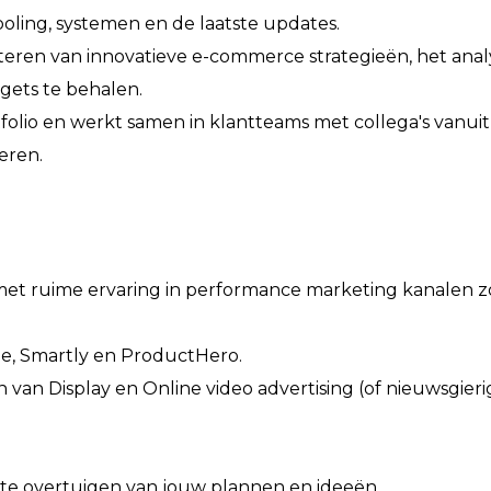
ooling, systemen en de laatste updates.
teren van innovatieve e-commerce strategieën, het ana
rgets te behalen.
folio en werkt samen in klantteams met collega's vanuit
seren.
 met ruime ervaring in performance marketing kanalen z
le, Smartly en ProductHero.
 van Display en Online video advertising (of nieuwsgier
 te overtuigen van jouw plannen en ideeën.