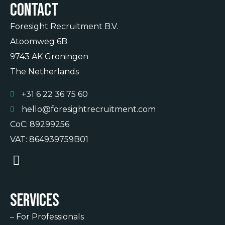
Contact
Foresight Recruitment B.V.
Atoomweg 6B
9743 AK Groningen
The Netherlands
+31 6 22 36 75 60
hello@foresightrecruitment.com
CoC: 89299256
VAT: 864939759B01
Services
–
For Professionals