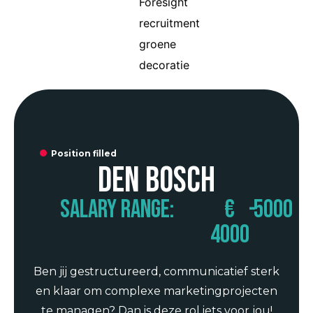
Position filled
Den Bosch
Salary range:
€
-
5000
4000
Ben jij gestructureerd, communicatief sterk
en klaar om complexe marketingprojecten
te managen? Dan is deze rol iets voor jou!