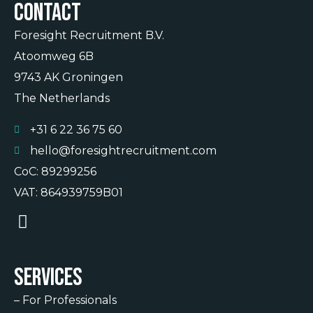
Contact
Foresight Recruitment B.V.
Atoomweg 6B
9743 AK Groningen
The Netherlands
+31 6 22 36 75 60
hello@foresightrecruitment.com
CoC: 89299256
VAT: 864939759B01
Services
–
For Professionals