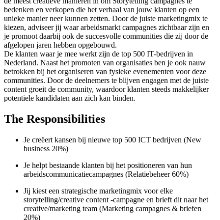
de meest creatieve manieren in om Storytelling campagnes te
bedenken en verkopen die het verhaal van jouw klanten op een
unieke manier neer kunnen zetten. Door de juiste marketingmix te
kiezen, adviseer jij waar arbeidsmarkt campagnes zichtbaar zijn en
je promoot daarbij ook de succesvolle communities die zij door de
afgelopen jaren hebben opgebouwd.
De klanten waar je mee werkt zijn de top 500 IT-bedrijven in
Nederland. Naast het promoten van organisaties ben je ook nauw
betrokken bij het organiseren van fysieke evenementen voor deze
communities. Door de deelnemers te blijven engagen met de juiste
content groeit de community, waardoor klanten steeds makkelijker
potentiele kandidaten aan zich kan binden.
The Responsibilities
Je creëert kansen bij nieuwe top 500 ICT bedrijven (New
business 20%)
Je helpt bestaande klanten bij het positioneren van hun
arbeidscommunicatiecampagnes (Relatiebeheer 60%)
Jij kiest een strategische marketingmix voor elke
storytelling/creative content -campagne en brieft dit naar het
creative/marketing team (Marketing campagnes & briefen
20%)