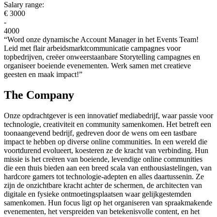
Salary range:
€ 3000
-
4000
“Word onze dynamische Account Manager in het Events Team!
Leid met flair arbeidsmarktcommunicatie campagnes voor
topbedrijven, creëer onweerstaanbare Storytelling campagnes en
organiseer boeiende evenementen. Werk samen met creatieve
geesten en maak impact!”
The Company
Onze opdrachtgever is een innovatief mediabedrijf, waar passie voor
technologie, creativiteit en community samenkomen. Het betreft een
toonaangevend bedrijf, gedreven door de wens om een tastbare
impact te hebben op diverse online communities. In een wereld die
voortdurend evolueert, koesteren ze de kracht van verbinding. Hun
missie is het creëren van boeiende, levendige online communities
die een thuis bieden aan een breed scala van enthousiastelingen, van
hardcore gamers tot technologie-adepten en alles daartussenin. Ze
zijn de onzichtbare kracht achter de schermen, de architecten van
digitale en fysieke ontmoetingsplaatsen waar gelijkgestemden
samenkomen. Hun focus ligt op het organiseren van spraakmakende
evenementen, het verspreiden van betekenisvolle content, en het