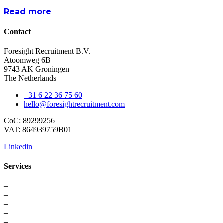
Read more
Contact
Foresight Recruitment B.V.
Atoomweg 6B
9743 AK Groningen
The Netherlands
+31 6 22 36 75 60
hello@foresightrecruitment.com
CoC: 89299256
VAT: 864939759B01
Linkedin
Services
–
For Professionals
–
Recruitment
–
Executive Search
–
Interim Solutions
–
Recruitment Strategy