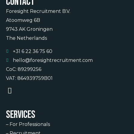
Contact
Foresight Recruitment B.V.
Atoomweg 6B
9743 AK Groningen
The Netherlands
+31 6 22 36 75 60
hello@foresightrecruitment.com
CoC: 89299256
VAT: 864939759B01
Services
–
For Professionals
–
Recruitment