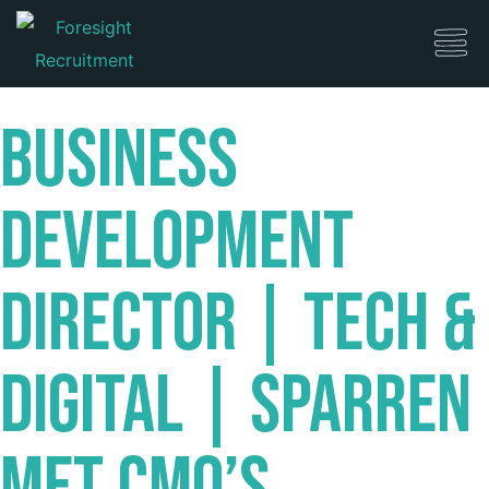
Business
Development
Director | Tech &
Digital | Sparren
met CMO’s