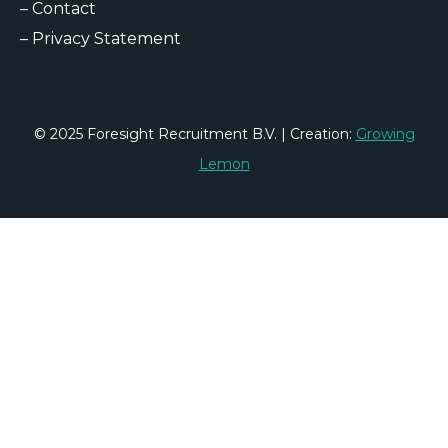
–
Contact
–
Privacy Statement
© 2025 Foresight Recruitment B.V. | Creation:
Growing
Lemon