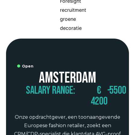
Open
Amsterdam
Salary range:
€
-
5500
4200
Onze opdrachtgever, een toonaangevende
Europese fashion retailer, zoekt een
CRM/CDP-specialist die klantdata AVG-proof