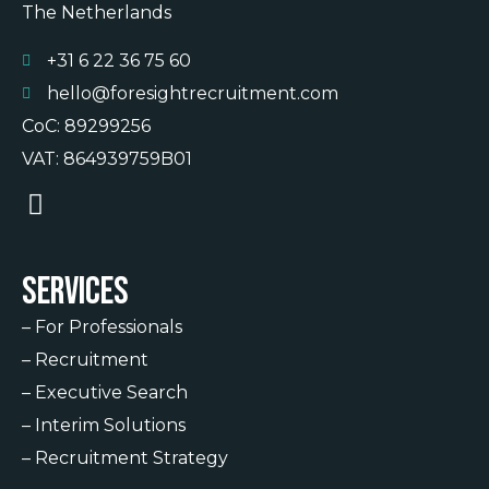
The Netherlands
+31 6 22 36 75 60
hello@foresightrecruitment.com
CoC: 89299256
VAT: 864939759B01
Services
–
For Professionals
–
Recruitment
–
Executive Search
–
Interim Solutions
–
Recruitment Strategy