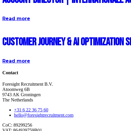
Read more
Customer Journey & AI Optimization 
Read more
Contact
Foresight Recruitment B.V.
Atoomweg 6B
9743 AK Groningen
The Netherlands
+31 6 22 36 75 60
hello@foresightrecruitment.com
CoC: 89299256
VAT: 864939759B01