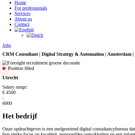
Home
For professionals
Services
About us
Contact
Jobs
CRM Consultant | Digital Strategy & Automation | Amsterdam | 
Position filled
Utrecht
Salary range:
€ 4500
-
6000
Het bedrijf
Onze opdrachtgever is een snelgroeiend digital consultancybureau dat
hun sterke focus op kwaliteit, persoonlijke ontwikkeling en een infor