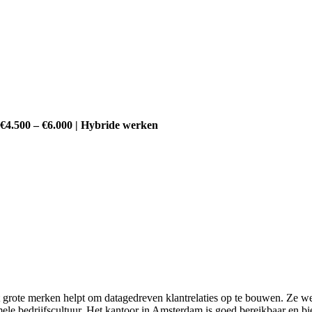
€4.500 – €6.000 | Hybride werken
 grote merken helpt om datagedreven klantrelaties op te bouwen. Ze we
mele bedrijfscultuur. Het kantoor in Amsterdam is goed bereikbaar en b