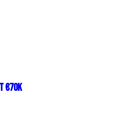
t €70k