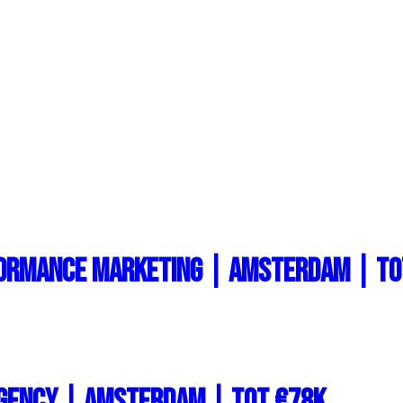
rformance Marketing | Amsterdam | To
Agency | Amsterdam | Tot €78k