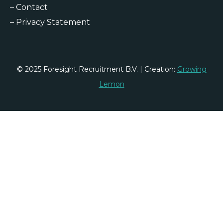
–
Contact
–
Privacy Statement
© 2025 Foresight Recruitment B.V. | Creation:
Growing
Lemon