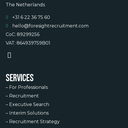
The Netherlands
+31 6 22 36 75 60
hello@foresightrecruitment.com
CoC: 89299256
VAT: 864939759B01
Services
–
For Professionals
–
Recruitment
–
Executive Search
–
Interim Solutions
–
Recruitment Strategy