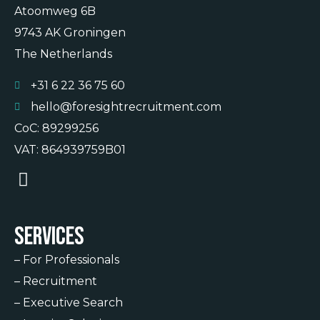
Atoomweg 6B
9743 AK Groningen
The Netherlands
+31 6 22 36 75 60
hello@foresightrecruitment.com
CoC: 89299256
VAT: 864939759B01
Services
–
For Professionals
–
Recruitment
–
Executive Search