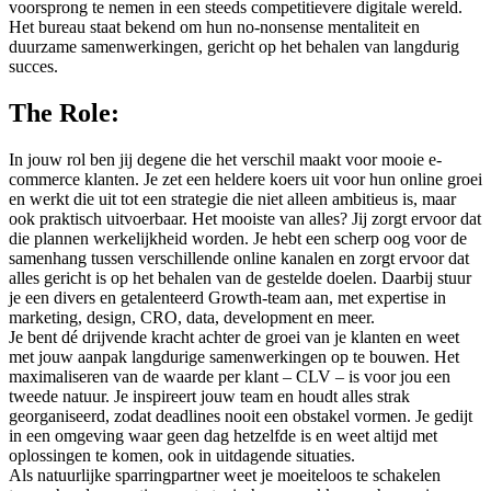
voorsprong te nemen in een steeds competitievere digitale wereld.
Het bureau staat bekend om hun no-nonsense mentaliteit en
duurzame samenwerkingen, gericht op het behalen van langdurig
succes.
The Role:
In jouw rol ben jij degene die het verschil maakt voor mooie e-
commerce klanten. Je zet een heldere koers uit voor hun online groei
en werkt die uit tot een strategie die niet alleen ambitieus is, maar
ook praktisch uitvoerbaar. Het mooiste van alles? Jij zorgt ervoor dat
die plannen werkelijkheid worden. Je hebt een scherp oog voor de
samenhang tussen verschillende online kanalen en zorgt ervoor dat
alles gericht is op het behalen van de gestelde doelen. Daarbij stuur
je een divers en getalenteerd Growth-team aan, met expertise in
marketing, design, CRO, data, development en meer.
Je bent dé drijvende kracht achter de groei van je klanten en weet
met jouw aanpak langdurige samenwerkingen op te bouwen. Het
maximaliseren van de waarde per klant – CLV – is voor jou een
tweede natuur. Je inspireert jouw team en houdt alles strak
georganiseerd, zodat deadlines nooit een obstakel vormen. Je gedijt
in een omgeving waar geen dag hetzelfde is en weet altijd met
oplossingen te komen, ook in uitdagende situaties.
Als natuurlijke sparringpartner weet je moeiteloos te schakelen