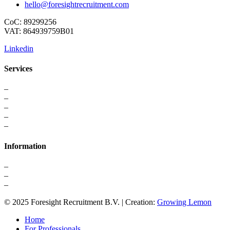
hello@foresightrecruitment.com
CoC: 89299256
VAT: 864939759B01
Linkedin
Services
–
For Professionals
–
Recruitment
–
Executive Search
–
Interim Solutions
–
Recruitment Strategy
Information
–
About us
–
Contact
–
Privacy Statement
© 2025 Foresight Recruitment B.V. | Creation:
Growing Lemon
Home
For Professionals