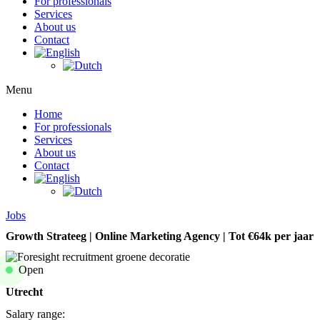
For professionals
Services
About us
Contact
Menu
Home
For professionals
Services
About us
Contact
Jobs
Growth Strateeg | Online Marketing Agency | Tot €64k per jaar
Open
Utrecht
Salary range: