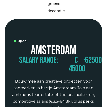
Open
Amsterdam
Salary range:
€
-
62500
45000
Bouw mee aan creatieve projecten voor
topmerken in hartje Amsterdam. Join een
ambitieus team, state-of-the-art faciliteiten,
competitive salaris (€3.5-€4.8k), plus perks.