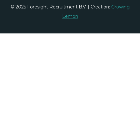
© 2025 Foresight Recruitment B.V. | Creation:
Growing
Lemon