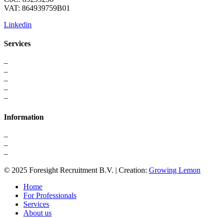
VAT: 864939759B01
Linkedin
Services
–
For Professionals
–
Recruitment
–
Executive Search
–
Interim Solutions
–
Recruitment Strategy
Information
–
About us
–
Contact
–
Privacy Statement
© 2025 Foresight Recruitment B.V. | Creation:
Growing Lemon
Home
For Professionals
Services
About us