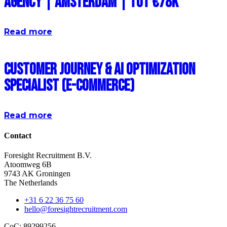
Agency | Amsterdam | Tot €78k
Read more
Customer Journey & AI Optimization
Specialist (E-commerce)
Read more
Contact
Foresight Recruitment B.V.
Atoomweg 6B
9743 AK Groningen
The Netherlands
+31 6 22 36 75 60
hello@foresightrecruitment.com
CoC: 89299256