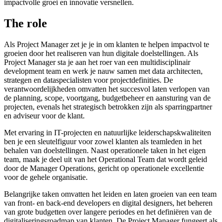
impactvolle groei en innovatie versnellen.
The role
Als Project Manager zet je je in om klanten te helpen impactvol te
groeien door het realiseren van hun digitale doelstellingen. Als
Project Manager sta je aan het roer van een multidisciplinair
development team en werk je nauw samen met data architecten,
strategen en dataspecialisten voor projectdefinities. De
verantwoordelijkheden omvatten het succesvol laten verlopen van
de planning, scope, voortgang, budgetbeheer en aansturing van de
projecten, evenals het strategisch betrokken zijn als sparringpartner
en adviseur voor de klant.
Met ervaring in IT-projecten en natuurlijke leiderschapskwaliteiten
ben je een sleutelfiguur voor zowel klanten als teamleden in het
behalen van doelstellingen. Naast operationele taken in het eigen
team, maak je deel uit van het Operational Team dat wordt geleid
door de Manager Operations, gericht op operationele excellentie
voor de gehele organisatie.
Belangrijke taken omvatten het leiden en laten groeien van een team
van front- en back-end developers en digital designers, het beheren
van grote budgetten over langere periodes en het definiëren van de
digitaliseringsroadmap van klanten. De Project Manager fungeert als