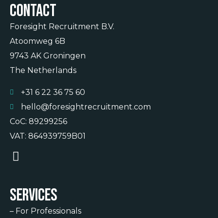
Contact
Foresight Recruitment B.V.
Atoomweg 6B
9743 AK Groningen
The Netherlands
+31 6 22 36 75 60
hello@foresightrecruitment.com
CoC: 89299256
VAT: 864939759B01
Services
–
For Professionals