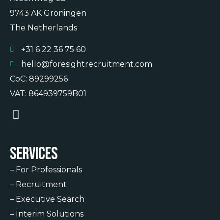
9743 AK Groningen
The Netherlands
+31 6 22 36 75 60
hello@foresightrecruitment.com
CoC: 89299256
VAT: 864939759B01
Services
–
For Professionals
–
Recruitment
–
Executive Search
–
Interim Solutions