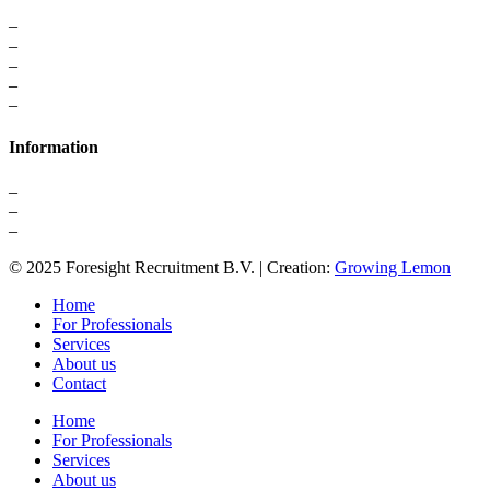
–
For Professionals
–
Recruitment
–
Executive Search
–
Interim Solutions
–
Recruitment Strategy
Information
–
About us
–
Contact
–
Privacy Statement
© 2025 Foresight Recruitment B.V. | Creation:
Growing Lemon
Home
For Professionals
Services
About us
Contact
Home
For Professionals
Services
About us