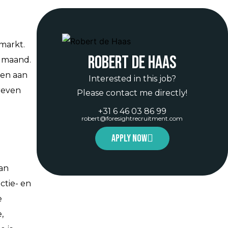
markt.
Robert de Haas
r maand.
ren aan
Interested in this job?
reven
Please contact me directly!
+31 6 46 03 86 99
robert@foresightrecruitment.com
Apply now
an
ctie- en
e
,