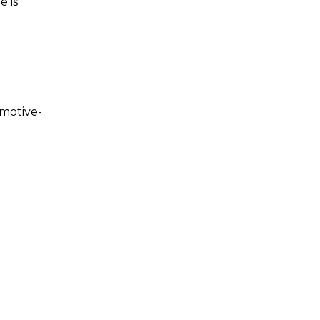
 is
motive-