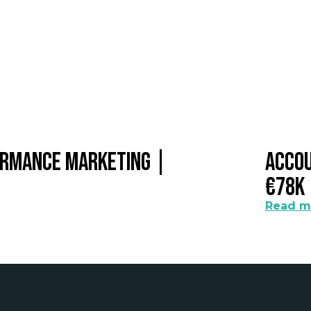
formance Marketing |
Accou
€78k
Read m