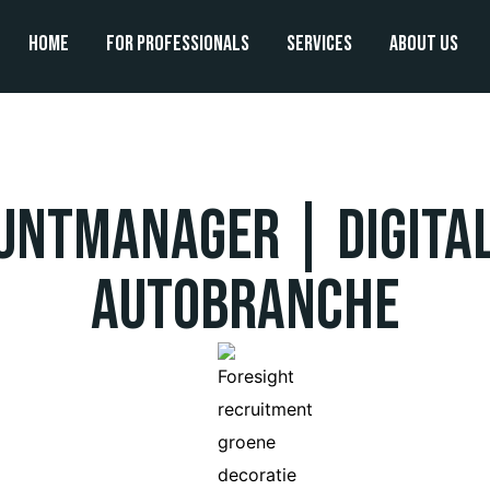
Home
For professionals
Services
About us
untmanager | Digita
Autobranche