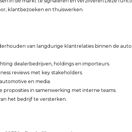
in de markt te signaleren en verzilveren.Deze functie
oor, klantbezoeken en thuiswerken.
derhouden van langdurige klantrelaties binnen de auto
chting dealerbedrijven, holdings en importeurs.
iness reviews met key stakeholders.
 automotive en media.
 proposities in samenwerking met interne teams.
an het bedrijf te versterken.