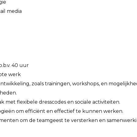
gie
ail media
.b.v. 40 uur
mote werk
twikkeling, zoals trainingen, workshops, en mogelijkh
gheden.
met flexibele dresscodes en sociale activiteiten.
ogieën om efficiënt en effectief te kunnen werken.
nementen om de teamgeest te versterken en samenwerki