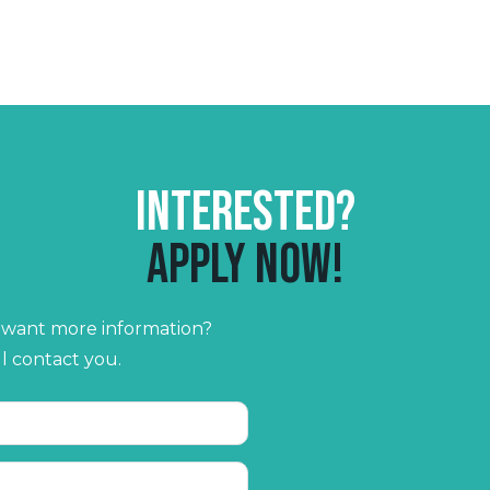
Interested?
Apply now!
r want more information?
ll contact you.