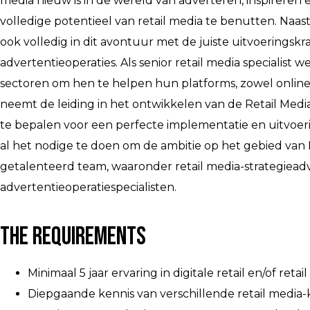
media nieuw is in de wereld van adverteren, inspireren 
volledige potentieel van retail media te benutten. Naas
ook volledig in dit avontuur met de juiste uitvoerings
advertentieoperaties. Als senior retail media specialist
sectoren om hen te helpen hun platforms, zowel online 
neemt de leiding in het ontwikkelen van de Retail Media 
te bepalen voor een perfecte implementatie en uitvoerin
al het nodige te doen om de ambitie op het gebied van 
getalenteerd team, waaronder retail media-strategieadv
advertentieoperatiespecialisten.
The Requirements
Minimaal 5 jaar ervaring in digitale retail en/of retai
Diepgaande kennis van verschillende retail media-k