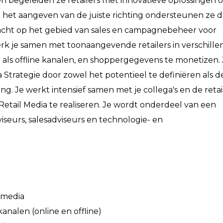
en begeleiden ze retailers met innovatieve oplossingen 
t het aangeven van de juiste richting ondersteunen ze de
kracht op het gebied van sales en campagnebeheer voor
 werk je samen met toonaangevende retailers in verschill
als offline kanalen, en shoppergegevens te monetizen. 
Strategie door zowel het potentieel te definiëren als de
g. Je werkt intensief samen met je collega's en de reta
Retail Media te realiseren. Je wordt onderdeel van een
iseurs, salesadviseurs en technologie- en
l media
analen (online en offline)