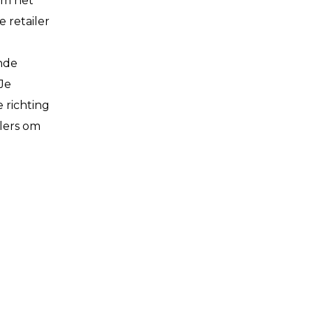
om het
 retailer
ende
Je
 richting
ilers om