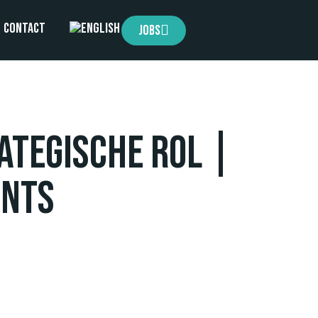
Contact
Jobs
rategische rol |
ants