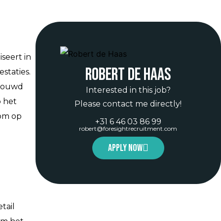
seert in
Robert de Haas
staties.
ebouwd
Interested in this job?
p het
Please contact me directly!
 om op
+31 6 46 03 86 99
robert@foresightrecruitment.com
Apply now
tail