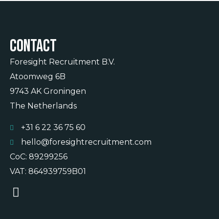
Contact
Foresight Recruitment B.V.
Atoomweg 6B
9743 AK Groningen
The Netherlands
+31 6 22 36 75 60
hello@foresightrecruitment.com
CoC: 89299256
VAT: 864939759B01