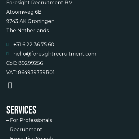
Foresight Recruitment B.V.
Atoomweg 6B
9743 AK Groningen
The Netherlands
+31 6 22 36 75 60
hello@foresightrecruitment.com
CoC: 89299256
VAT: 864939759B01
Services
–
For Professionals
–
Recruitment
–
Executive Search