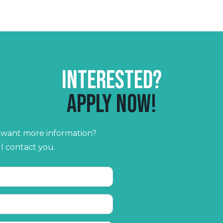
Interested?
Apply now!
r want more information?
ll contact you.