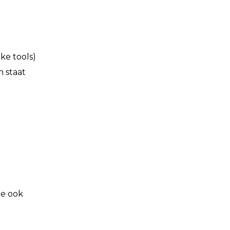
ke tools)
n staat
ie ook