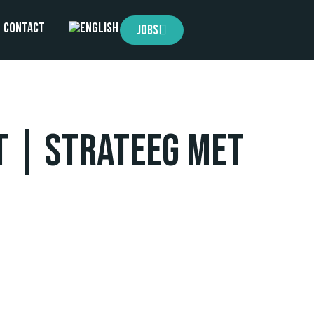
Contact
Jobs
t | Strateeg met
w