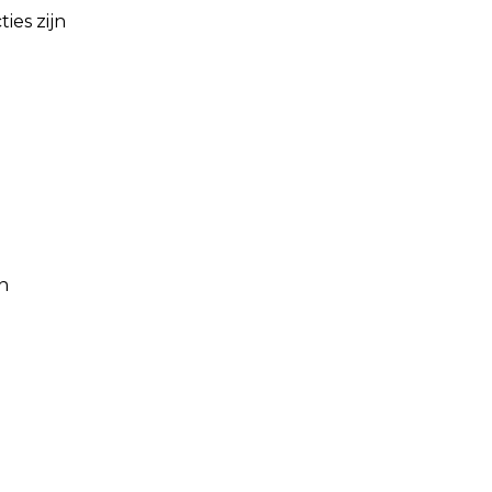
ies zijn
en