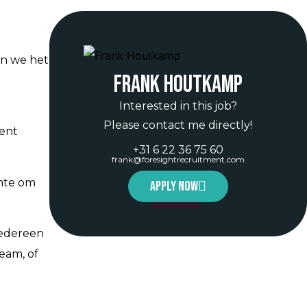
en we het
Frank Houtkamp
Interested in this job?
Please contact me directly!
ment
+31 6 22 36 75 60
frank@foresightrecruitment.com
imte om
Apply now
 iedereen
team, of