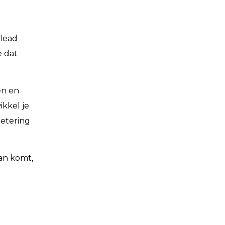
 lead
e dat
en en
ikkel je
betering
aan komt,