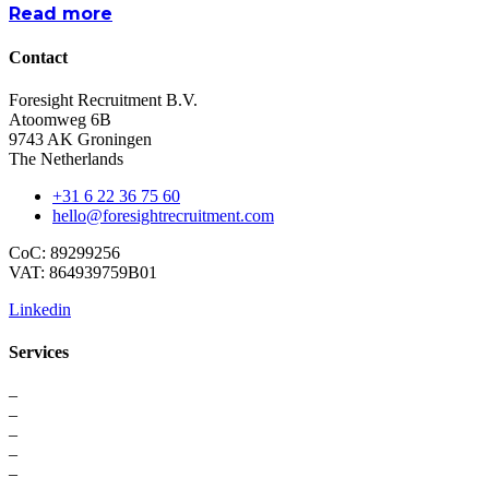
Read more
Contact
Foresight Recruitment B.V.
Atoomweg 6B
9743 AK Groningen
The Netherlands
+31 6 22 36 75 60
hello@foresightrecruitment.com
CoC: 89299256
VAT: 864939759B01
Linkedin
Services
–
For Professionals
–
Recruitment
–
Executive Search
–
Interim Solutions
–
Recruitment Strategy