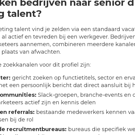
en bedrijven naar senior di
 talent?
eting talent vind je zelden via een standaard vaca
s al actief en tevreden bij een werkgever. Bedrijve
rketeers aannemen, combineren meerdere kanalen
 plaats van afwachten.
 zoekkanalen voor dit profiel zijn:
ter:
gericht zoeken op functietitels, sector en erv
 een persoonlijk bericht dat direct aansluit bij h
communities:
Slack-groepen, branche-events en 
arketeers actief zijn en kennis delen
en referrals:
bestaande medewerkers kennen va
en bij de rol
de recruitmentbureaus:
bureaus die specifiek we