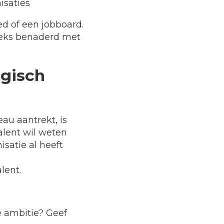
isaties
ed of een jobboard.
reeks benaderd met
egisch
eau aantrekt, is
talent wil weten
satie al heeft
lent.
e ambitie? Geef