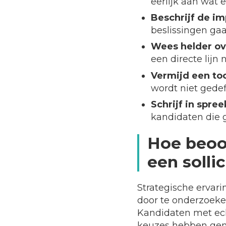
eerlijk aan wat
Beschrijf de im
beslissingen ga
Wees helder ov
een directe lijn 
Vermijd een too
wordt niet gedef
Schrijf in spree
kandidaten die g
Hoe beoor
een solli
Strategische ervari
door te onderzoek
Kandidaten met ech
keuzes hebben gema