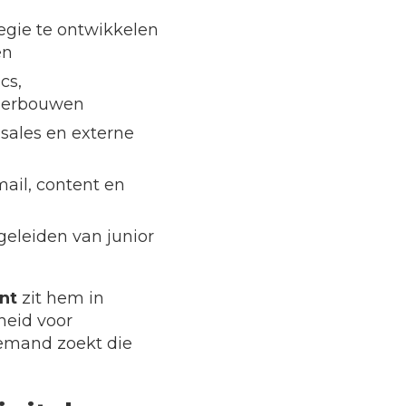
egie te ontwikkelen
en
cs,
nderbouwen
sales en externe
ail, content en
eleiden van junior
nt
zit hem in
heid voor
 iemand zoekt die