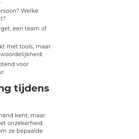
.
ersoon? Welke
t?
get, een team of
kt met tools, maar
twoordelijkheid.
totend voor
r.
ng tijdens
emand kent, maar
et onzekerheid.
rom ze bepaalde