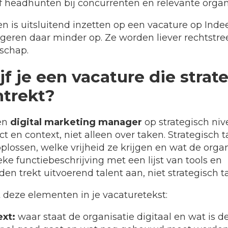
f headhunten bij concurrenten en relevante organ
en is uitsluitend inzetten op een vacature op Inde
eageren daar minder op. Ze worden liever rechtst
schap.
jf je een vacature die strat
ntrekt?
een
digital marketing manager
op strategisch niv
t en context, niet alleen over taken. Strategisch 
lossen, welke vrijheid ze krijgen en wat de organi
eke functiebeschrijving met een lijst van tools en
en trekt uitvoerend talent aan, niet strategisch ta
deze elementen in je vacaturetekst:
ext:
waar staat de organisatie digitaal en wat is d