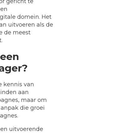
r gericht te
 en
gitale domein. Het
n uitvoeren als de
we de meest
.
 een
nager?
e kennis van
binden aan
mpagnes, maar om
anpak die groei
pagnes.
 een uitvoerende