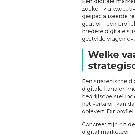
Een digitale market
zoeken via executiv
gespecialiseerde r
gaat om een profie
bredere digitale st
gestelde vragen ove
Welke va
strategis
Een strategische d
digitale kanalen m
bedrijfsdoelstelli
het vertalen van d
oplevert. Dit profi
Concreet zijn dit d
digital marketeer: