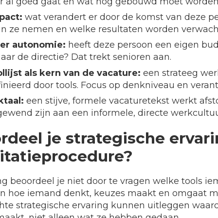
 er al goed gaat en wat nog gebouwd moet worden
pact:
wat verandert er door de komst van deze p
an ze nemen en welke resultaten worden verwach
er autonomie:
heeft deze persoon een eigen bud
naar de directie? Dat trekt senioren aan.
llijst als kern van de vacature:
een strateeg wer
inieerd door tools. Focus op denkniveau en veran
ktaal:
een stijve, formele vacaturetekst werkt afs
ewend zijn aan een informele, directe werkcultuu
deel je strategische ervari
citatieprocedure?
ng beoordeel je niet door te vragen welke tools i
en hoe iemand denkt, keuzes maakt en omgaat m
te strategische ervaring kunnen uitleggen waa
akt, niet alleen wat ze hebben gedaan.