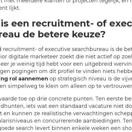
met meerdere klanten of projecten tegelijk, en ho
nt lijkt.
s een recruitment- of exec
reau de betere keuze?
d recruitment- of executive searchbureau is de be
or digitale marketeer zoekt die niet actief op zoe
r je weinig tijd hebt voor een uitgebreid wervin
gen pogingen om dit profiel te vinden niets hebbe
ting rol aannemen
op strategisch niveau is de vijv
n simpelweg te klein om alleen op te vertrouwen
aarde toe op drie concrete punten. Ten eerste ber
eadhunten, iets wat een standaard vacature niet d
 en kunnen ze realistische verwachtingen schep
alarisniveaus en concurrerende aanbiedingen. Ten
goede search levert binnen enkele weken een shor