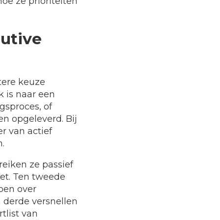
e ze prioriteiten
utive
tere keuze
k is naar een
gsproces, of
n opgeleverd. Bij
er van actief
.
eiken ze passief
oet. Ten tweede
pen over
 derde versnellen
tlist van