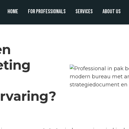
Home
For professionals
Services
About us
en
eting
ervaring?