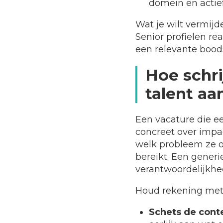
domein en actie
Wat je wilt vermijd
Senior profielen r
een relevante bood
Hoe schri
talent aa
Een vacature die 
concreet over impac
welk probleem ze op
bereikt. Een generi
verantwoordelijkhed
Houd rekening met 
Schets de cont