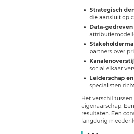
Strategisch d
die aansluit op 
Data-gedreven 
attributiemode
Stakeholderma
partners over pri
Kanalenoverstij
social elkaar ve
Leiderschap en
specialisten ric
Het verschil tusse
eigenaarschap. Een 
resultaten. Een con
langdurig meedenkt