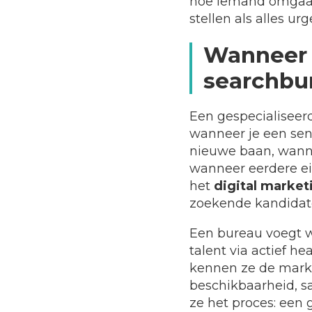
hoe iemand omgaat 
stellen als alles urge
Wanneer i
searchbu
Een gespecialiseer
wanneer je een seni
nieuwe baan, wannee
wanneer eerdere ei
het
digital marke
zoekende kandidate
Een bureau voegt w
talent via actief h
kennen ze de markt
beschikbaarheid, s
ze het proces: een 