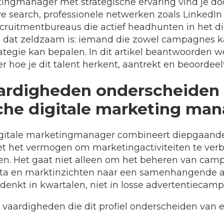
ingmanager met strategische ervaring vind je doo
e search, professionele netwerken zoals LinkedIn
ecruitmentbureaus die actief headhunten in het di
l dat zeldzaam is: iemand die zowel campagnes ka
rategie kan bepalen. In dit artikel beantwoorden 
r hoe je dit talent herkent, aantrekt en beoordeelt
ardigheden onderscheiden
che digitale marketing ma
igitale marketingmanager combineert diepgaand
et het vermogen om marketingactiviteiten te ver
ngen. Het gaat niet alleen om het beheren van ca
ata en marktinzichten naar een samenhangende a
el denkt in kwartalen, niet in losse advertentiecam
e vaardigheden die dit profiel onderscheiden van