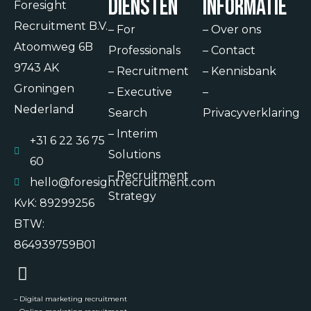
Diensten
Informatie
Foresight
Recruitment B.V.
–
For
–
Over ons
Atoomweg 6B
Professionals
–
Contact
9743 AK
–
Recruitment
–
Kennisbank
Groningen
–
Executive
–
Nederland
Search
Privacyverklaring
–
Interim
+31 6 22 36 75
Solutions
60
–
Recruitment
hello@foresightrecruitment.com
Strategy
KvK: 89299256
BTW:
864939759B01
–
Digital marketing recruitment