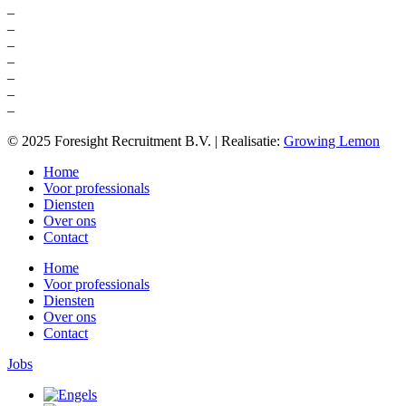
–
Werving en selectie sales
–
Werving en selectie online marketing
–
Werving en selectie bureau Amsterdam
–
Headhunting marketing
–
Headhunting sales
–
Accountmanager Online Marketing
–
Business development advertising
© 2025 Foresight Recruitment B.V. | Realisatie:
Growing Lemon
Home
Voor professionals
Diensten
Over ons
Contact
Home
Voor professionals
Diensten
Over ons
Contact
Jobs