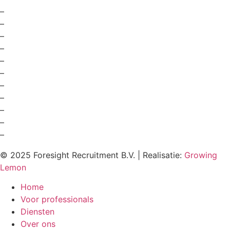
–
Marketing recruitment agency
–
Marketing recruitment Amsterdam
–
Digital recruitment agency
–
Werving en selectie marketing
–
Werving en selectie sales
–
Werving en selectie online marketing
–
Werving en selectie bureau Amsterdam
–
Headhunting marketing
–
Headhunting sales
–
Accountmanager Online Marketing
–
Business development advertising
© 2025 Foresight Recruitment B.V. | Realisatie:
Growing
Lemon
Home
Voor professionals
Diensten
Over ons