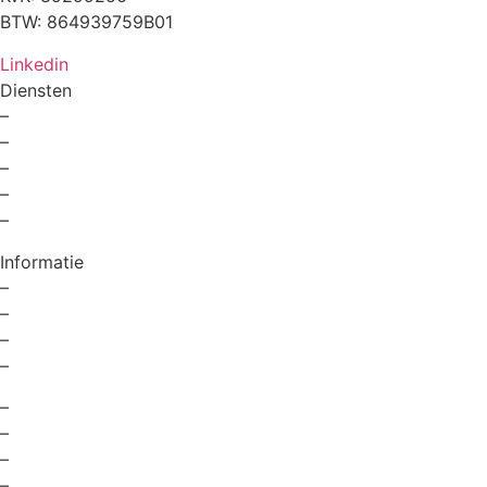
BTW: 864939759B01
Linkedin
Diensten
–
For Professionals
–
Recruitment
–
Executive Search
–
Interim Solutions
–
Recruitment Strategy
Informatie
–
Over ons
–
Contact
–
Kennisbank
–
Privacyverklaring
–
Digital marketing recruitment
–
Online marketing recruitment
–
Sales executive search
–
Recruitment online marketing