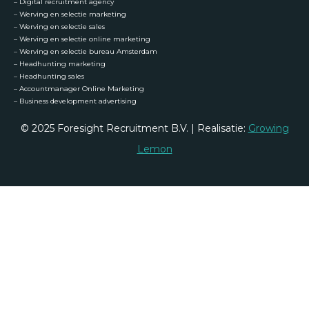
–
Digital recruitment agency
–
Werving en selectie marketing
–
Werving en selectie sales
–
Werving en selectie online marketing
–
Werving en selectie bureau Amsterdam
–
Headhunting marketing
–
Headhunting sales
–
Accountmanager Online Marketing
–
Business development advertising
© 2025 Foresight Recruitment B.V. | Realisatie:
Growing
Lemon