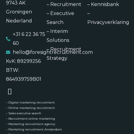
9743 AK
–
Recruitment
–
Kennisbank
Groningen
–
Executive
–
Nederland
Search
Privacyverklaring
–
Interim
+31 6 22 36 75
Solutions
60
–
Recruitment
hello@foresightrecruitment.com
Strategy
KvK: 89299256
BTW:
864939759B01
–
Digital marketing recruitment
–
Online marketing recruitment
–
Sales executive search
–
Recruitment online marketing
–
Marketing recruitment agency
–
Marketing recruitment Amsterdam