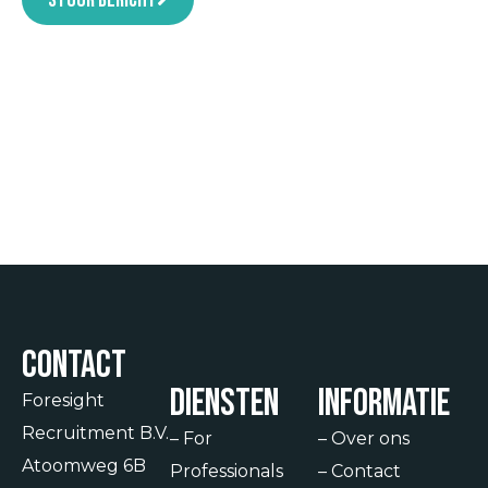
Stuur bericht
Contact
Diensten
Informatie
Foresight
Recruitment B.V.
–
For
–
Over ons
Atoomweg 6B
Professionals
–
Contact