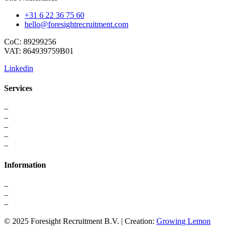
+31 6 22 36 75 60
hello@foresightrecruitment.com
CoC: 89299256
VAT: 864939759B01
Linkedin
Services
–
For Professionals
–
Recruitment
–
Executive Search
–
Interim Solutions
–
Recruitment Strategy
Information
–
About us
–
Contact
–
Privacy Statement
© 2025 Foresight Recruitment B.V. | Creation:
Growing Lemon