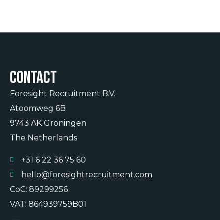
Contact
Foresight Recruitment B.V.
Atoomweg 6B
9743 AK Groningen
The Netherlands
+31 6 22 36 75 60
hello@foresightrecruitment.com
CoC: 89299256
VAT: 864939759B01