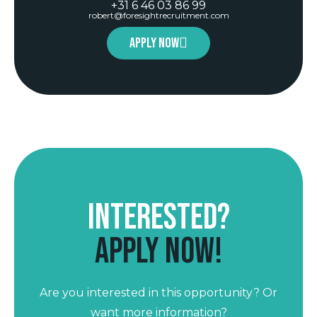
+31 6 46 03 86 99
robert@foresightrecruitment.com
Apply now
Interested?
Apply now!
Are you interested in this opportunity? Or
want more information?