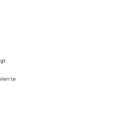
jgt
elen te