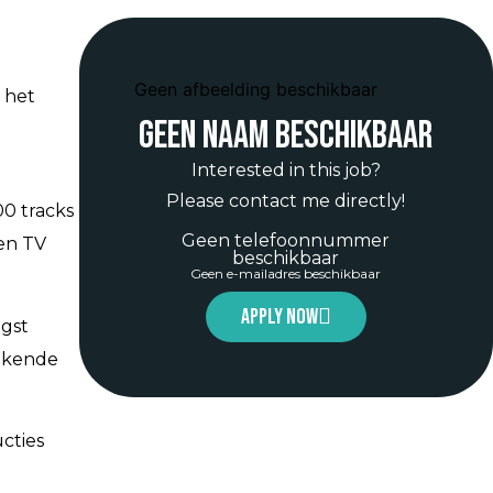
Geen afbeelding beschikbaar
 het
Geen naam beschikbaar
Interested in this job?
Please contact me directly!
00 tracks
Geen telefoonnummer
en TV
beschikbaar
Geen e-mailadres beschikbaar
Apply now
gst
bekende
cties