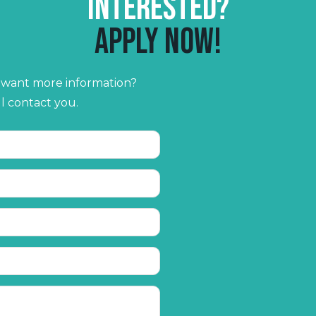
Interested?
Apply now!
r want more information?
ll contact you.