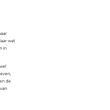
naar
Maar wat
n in
owel
ieven,
 en de
 van