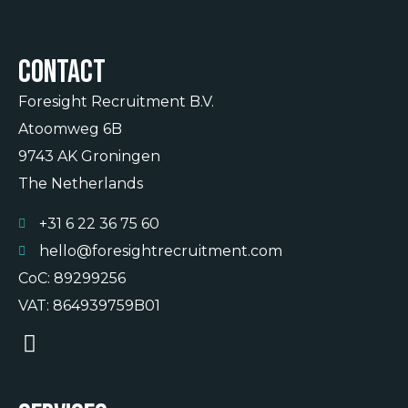
Contact
Foresight Recruitment B.V.
Atoomweg 6B
9743 AK Groningen
The Netherlands
+31 6 22 36 75 60
hello@foresightrecruitment.com
CoC: 89299256
VAT: 864939759B01