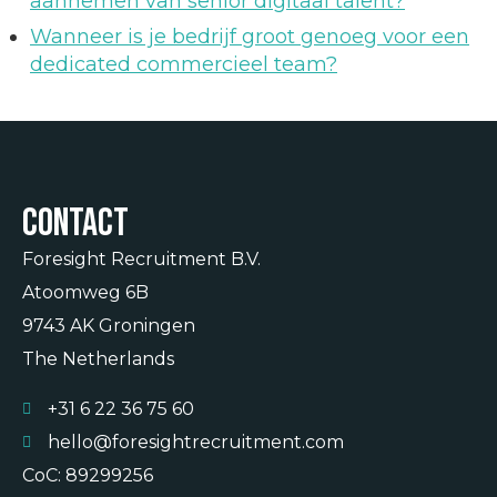
aannemen van senior digitaal talent?
Wanneer is je bedrijf groot genoeg voor een
dedicated commercieel team?
Contact
Foresight Recruitment B.V.
Atoomweg 6B
9743 AK Groningen
The Netherlands
+31 6 22 36 75 60
hello@foresightrecruitment.com
CoC: 89299256