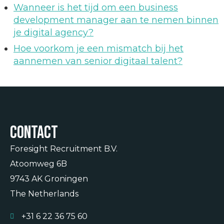
Wanneer is het tijd om een business
development manager aan te nemen binnen
je digital agency?
Hoe voorkom je een mismatch bij het
aannemen van senior digitaal talent?
Contact
Foresight Recruitment B.V.
Atoomweg 6B
9743 AK Groningen
The Netherlands
+31 6 22 36 75 60