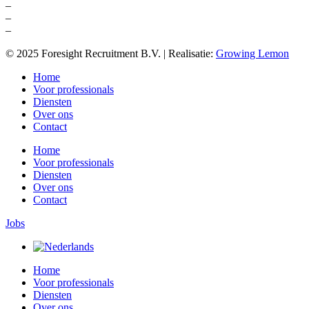
–
Headhunting sales
–
Accountmanager Online Marketing
–
Business development advertising
© 2025 Foresight Recruitment B.V. | Realisatie:
Growing Lemon
Home
Voor professionals
Diensten
Over ons
Contact
Home
Voor professionals
Diensten
Over ons
Contact
Jobs
Home
Voor professionals
Diensten
Over ons