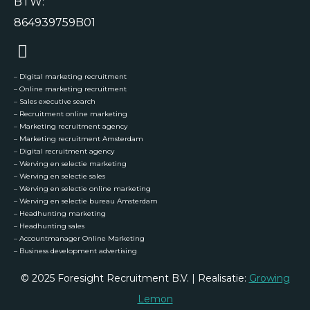
BTW:
864939759B01
–
Digital marketing recruitment
–
Online marketing recruitment
–
Sales executive search
–
Recruitment online marketing
–
Marketing recruitment agency
–
Marketing recruitment Amsterdam
–
Digital recruitment agency
–
Werving en selectie marketing
–
Werving en selectie sales
–
Werving en selectie online marketing
–
Werving en selectie bureau Amsterdam
–
Headhunting marketing
–
Headhunting sales
–
Accountmanager Online Marketing
–
Business development advertising
© 2025 Foresight Recruitment B.V. | Realisatie:
Growing
Lemon