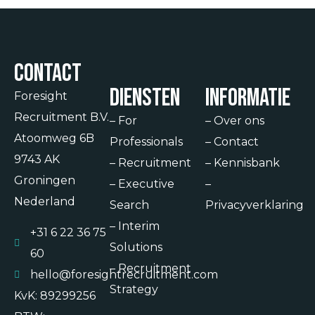
Contact
Diensten
Informatie
Foresight
Recruitment B.V.
–
For
–
Over ons
Atoomweg 6B
Professionals
–
Contact
9743 AK
–
Recruitment
–
Kennisbank
Groningen
–
Executive
–
Nederland
Search
Privacyverklaring
–
Interim
+31 6 22 36 75
Solutions
60
–
Recruitment
hello@foresightrecruitment.com
Strategy
KvK: 89299256