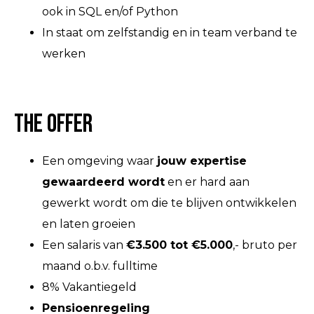
ook in SQL en/of Python
In staat om zelfstandig en in team verband te
werken
The Offer
Een omgeving waar
jouw expertise
gewaardeerd wordt
en er hard aan
gewerkt wordt om die te blijven ontwikkelen
en laten groeien
Een salaris van
€
3
.
5
00 tot €5.0
00
,- bruto per
maand o.b.v. fulltime
8% Vakantiegeld
Pensioenregeling