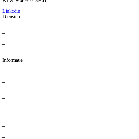
BTW: 864939759B01
Linkedin
Diensten
–
For Professionals
–
Recruitment
–
Executive Search
–
Interim Solutions
–
Recruitment Strategy
Informatie
–
Over ons
–
Contact
–
Kennisbank
–
Privacyverklaring
–
Digital marketing recruitment
–
Online marketing recruitment
–
Sales executive search
–
Recruitment online marketing
–
Marketing recruitment agency
–
Marketing recruitment Amsterdam
–
Digital recruitment agency
–
Werving en selectie marketing