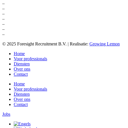
–
Werving en selectie sales
–
Werving en selectie online marketing
–
Werving en selectie bureau Amsterdam
–
Headhunting marketing
–
Headhunting sales
–
Accountmanager Online Marketing
–
Business development advertising
© 2025 Foresight Recruitment B.V. | Realisatie:
Growing Lemon
Home
Voor professionals
Diensten
Over ons
Contact
Home
Voor professionals
Diensten
Over ons
Contact
Jobs