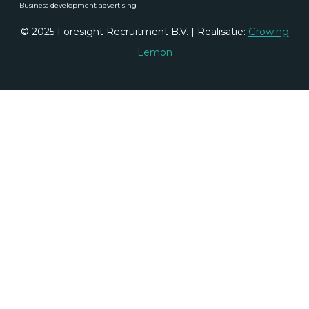
–
Business development advertising
© 2025 Foresight Recruitment B.V. | Realisatie:
Growing
Lemon