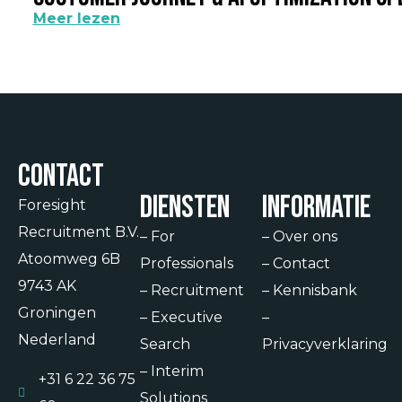
Meer lezen
Contact
Diensten
Informatie
Foresight
Recruitment B.V.
–
For
–
Over ons
Atoomweg 6B
Professionals
–
Contact
9743 AK
–
Recruitment
–
Kennisbank
Groningen
–
Executive
–
Nederland
Search
Privacyverklaring
–
Interim
+31 6 22 36 75
Solutions