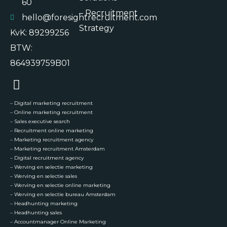
60
–
Recruitment
hello@foresightrecruitment.com
Strategy
KvK: 89299256
BTW:
864939759B01
–
Digital marketing recruitment
–
Online marketing recruitment
–
Sales executive search
–
Recruitment online marketing
–
Marketing recruitment agency
–
Marketing recruitment Amsterdam
–
Digital recruitment agency
–
Werving en selectie marketing
–
Werving en selectie sales
–
Werving en selectie online marketing
–
Werving en selectie bureau Amsterdam
–
Headhunting marketing
–
Headhunting sales
–
Accountmanager Online Marketing