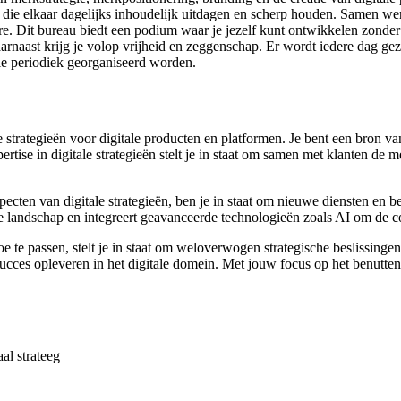
 die elkaar dagelijks inhoudelijk uitdagen en scherp houden. Samen wer
e. Dit bureau biedt een podium waar je jezelf kunt ontwikkelen zonder 
arnaast krijg je volop vrijheid en zeggenschap. Er wordt iedere dag ge
die periodiek georganiseerd worden.
 strategieën voor digitale producten en platformen. Je bent een bron van
tise in digitale strategieën stelt je in staat om samen met klanten de me
pecten van digitale strategieën, ben je in staat om nieuwe diensten en b
e landschap en integreert geavanceerde technologieën zoals AI om de co
 te passen, stelt je in staat om weloverwogen strategische beslissing
succes opleveren in het digitale domein. Met jouw focus op het benutt
taal strateeg