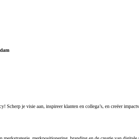
erdam
ncy! Scherp je visie aan, inspireer klanten en collega’s, en creëer impa
 in merkstrategie, merkpositionering, branding en de creatie van digita