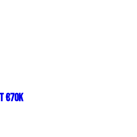
t €70k