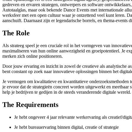
gedreven en ervaren strategen, ontwerpers en software ontwikkelaars,
Autotaalglas, maar ook bekende Dance Events met internationale allur
werksfeer met een open cultuur waar je ontzettend veel kunt leren. Da
aanschuift. Daarnaast zijn er legendarische borrels, en thema-events 
The Role
Als strateeg speel je een cruciale rol in het vormgeven van innovatieve
maximaliseren van hun online aanwezigheid en groeipotentieel. Je exper
merken zich online positioneren.
Door jouw ervaring en inzicht in zowel de creatieve als analytische as
bent constant op zoek naar innovatieve oplossingen binnen het digital
Je vermogen om kwalitatieve en kwantitatieve onderzoeksmethoden toe
je ervoor dat de strategieën concreet worden uitgewerkt en meetbaar 
help je bedrijven te gedijen in de steeds veranderende digitale wereld.
The Requirements
​​​​Je hebt ongeveer 4 jaar relevante werkervaring als creatief/digi
Je hebt bureauervaring binnen digital, creatie of strategie