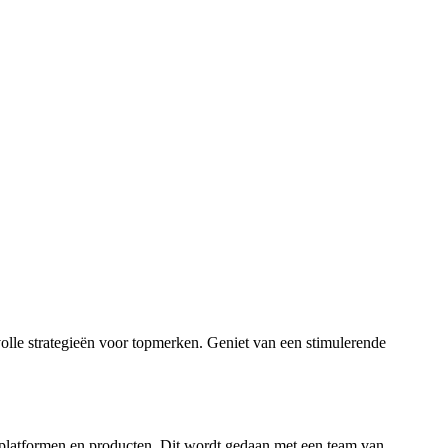
ctvolle strategieën voor topmerken. Geniet van een stimulerende
le platformen en producten. Dit wordt gedaan met een team van