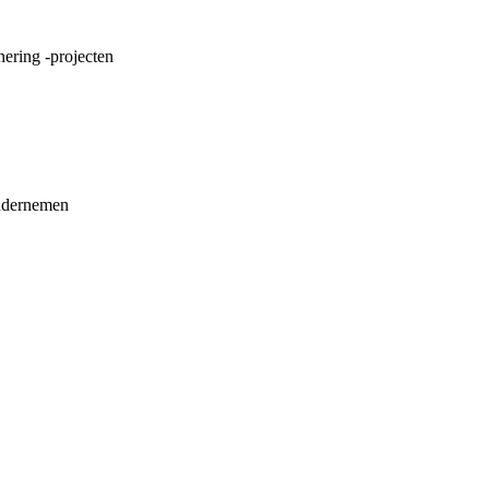
nering -projecten
ondernemen