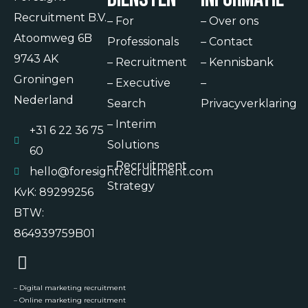
Recruitment B.V.
–
For
–
Over ons
Atoomweg 6B
Professionals
–
Contact
9743 AK
–
Recruitment
–
Kennisbank
Groningen
–
Executive
–
Nederland
Search
Privacyverklaring
–
Interim
+31 6 22 36 75
Solutions
60
–
Recruitment
hello@foresightrecruitment.com
Strategy
KvK: 89299256
BTW:
864939759B01
–
Digital marketing recruitment
–
Online marketing recruitment