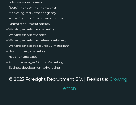
–
Sales executive search
–
Recruitment online marketing
–
Marketing recruitment agency
–
Marketing recruitment Amsterdam
–
Digital recruitment agency
–
Werving en selectie marketing
–
Werving en selectie sales
–
Werving en selectie online marketing
–
Werving en selectie bureau Amsterdam
–
Headhunting marketing
–
Headhunting sales
–
Accountmanager Online Marketing
–
Business development advertising
© 2025 Foresight Recruitment B.V. | Realisatie:
Growing
Lemon